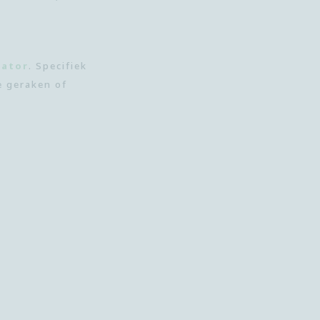
lator
. Specifiek
e geraken of