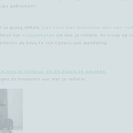
tips
gebruiken?
t je graag enkele
tips
voor
het wandelen met een rol
detail het
stappenplan
om met je rollator de stoep op t
indernis de baas te zijn
tijdens een wandeling.
om
met je rollator
op de stoep te geraken
egen de hindernis aan
met je rollator.