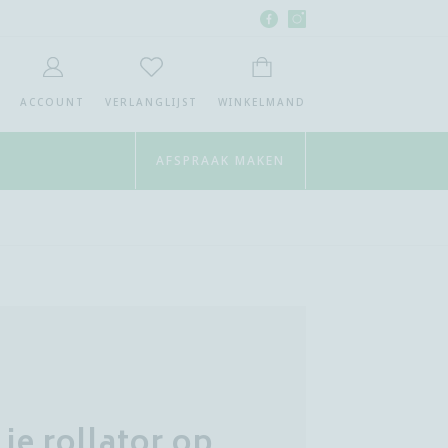
Facebook
Instagram
Ortho4you
Ortho4you
MET ZOEKEN
ACCOUNT
VERLANGLIJST
WINKELMAND
AFSPRAAK MAKEN
je rollator op