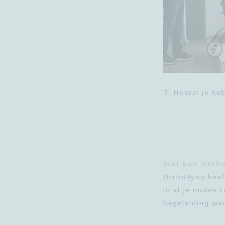
Hoera! Je he
Wat kan Orth
Ortho4you
heef
in al
je
noden t
begeleiding wa