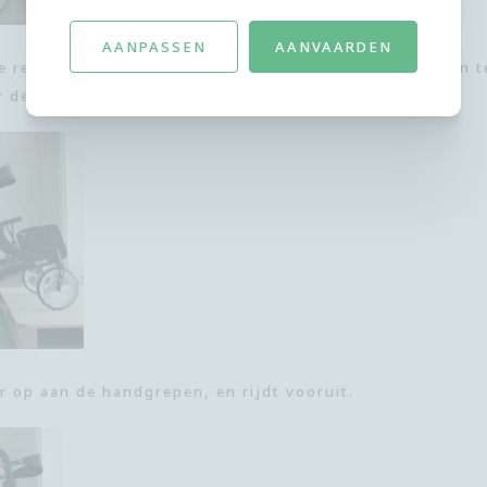
AANPASSEN
AANVAARDEN
je remmen in en laat de rollator zakken door naar voren 
 de rollator terug in positie te brengen.
or op aan de handgrepen, en rijdt vooruit.