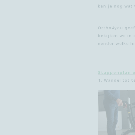
kan je nog wat
Ortho4you
geef
bekijken we in 
eender welk
e h
Stappenplan
Wandel tot t