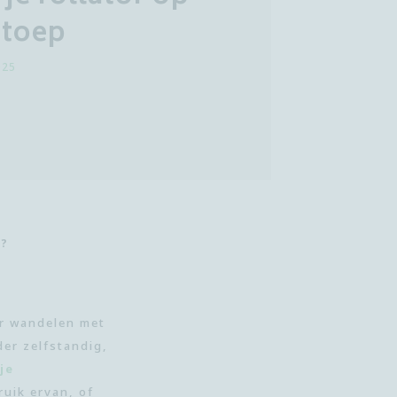
stoep
025
T?
ar wandelen met
der zelfstandig,
je
ruik ervan, of