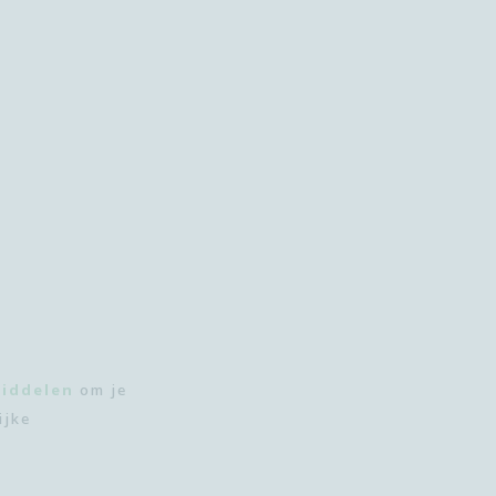
middelen
om
je
ijke