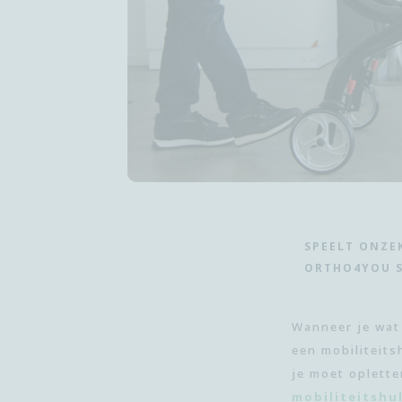
BORSTZORG
MEDISCHE COMPRESSIEKOUSEN
THUISZORG - REVALIDATIE
BEKIJK ALLES
SPEELT ONZEK
ONTDEK ONZE MERKEN
ORTHO4YOU ST
Wanneer je wat
een mobiliteits
je moet oplette
mobiliteitshu