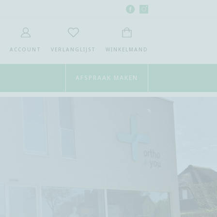
Facebook
Instagram
Ortho4you
Ortho4you
MET ZOEKEN
ACCOUNT
VERLANGLIJST
WINKELMAND
AFSPRAAK MAKEN