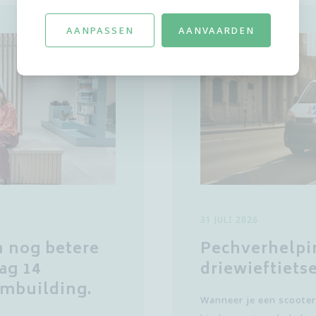
AANPASSEN
AANVAARDEN
31 JULI 2026
 nog betere
Pechverhelpin
dag 14
driewieftiets
mbuilding.
Wanneer je een scooter 