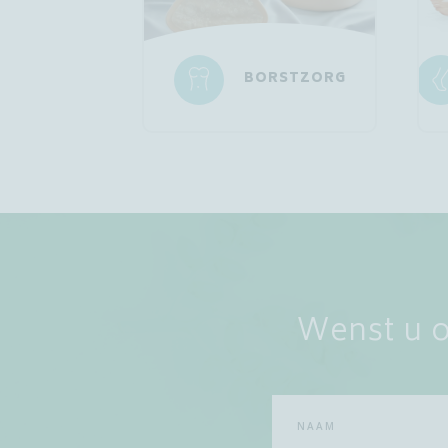
BORSTZORG
Wenst u o