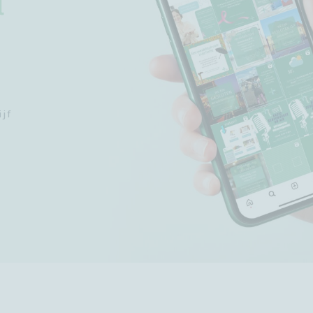
l
ijf