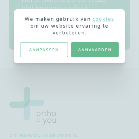
Het antwoord op uw vraag
niet teruggevonden?
We maken gebruik van
cookies
om uw website ervaring te
CONTACTEER ONS
verbeteren.
AANPASSEN
AANVAARDEN
ORTHO4YOU IS ER VOOR U.