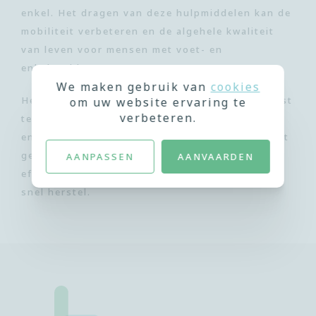
enkel. Het dragen van deze hulpmiddelen kan de
mobiliteit verbeteren en de algehele kwaliteit
van leven voor mensen met voet- en
enkelproblemen vergroten.
We maken gebruik van
cookies
Het is essentieel om een orthopedisch specialist
om uw website ervaring te
verbeteren.
te raadplegen voor een nauwkeurige diagnose
en het aanmeten van de juiste orthese. Op maat
gemaakte oplossingen zorgen voor de meest
AANPASSEN
AANVAARDEN
effectieve ondersteuning en bevorderen een
snel herstel.