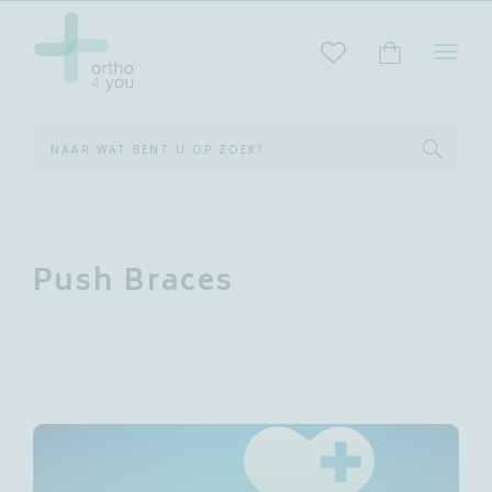
STAR
MET
ZOEK
Push Braces