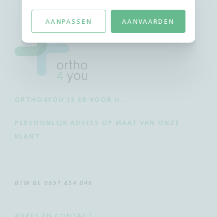
AANPASSEN
AANVAARDEN
ORTHO4YOU IS ER VOOR U.
PERSOONLIJK ADVIES OP MAAT VAN ONZE
KLANT.
BTW BE 0651 854 846
ADRES EN CONTACT