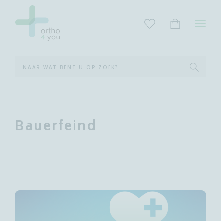
STAR
MET
ZOEK
Bauerfeind