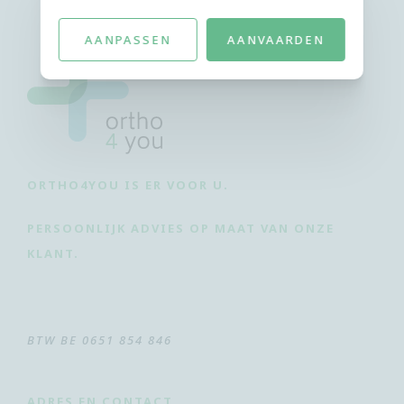
AANPASSEN
AANVAARDEN
ORTHO4YOU IS ER VOOR U.
PERSOONLIJK ADVIES OP MAAT VAN ONZE
KLANT.
BTW BE 0651 854 846
ADRES EN CONTACT