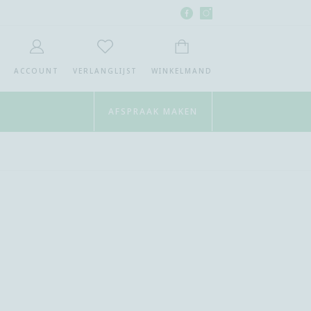
Facebook
Instagram
Ortho4you
Ortho4you
MET ZOEKEN
ACCOUNT
VERLANGLIJST
WINKELMAND
AFSPRAAK MAKEN