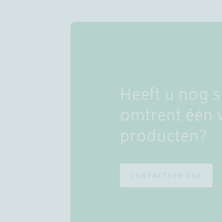
BORSTZORG
MEDISCHE COMPRESSIEKOUSEN
THUISZORG - REVALIDATIE
Heeft u nog s
BEKIJK ALLES
omtrent één 
producten?
ONTDEK ONZE MERKEN
CONTACTEER ONS