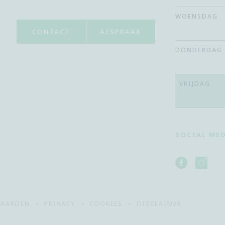
WOENSDAG
CONTACT
AFSPRAAK
DONDERDAG
VRIJDAG
SOCIAL ME
FACEBOOK
INSTAG
ORTHO4YOU
ORTHO
WAARDEN
PRIVACY
COOKIES
DISCLAIMER