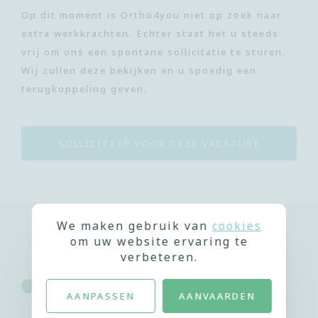
Op dit moment is Ortho4you niet op zoek naar
extra werkkrachten. Echter staat het u steeds
vrij om ons een spontane sollicitatie te sturen.
Wij zullen deze bekijken en u spoedig een
terugkoppeling geven.
SOLLICITEER VOOR DEZE VACATURE
We maken gebruik van
cookies
om uw website ervaring te
verbeteren.
AANPASSEN
AANVAARDEN